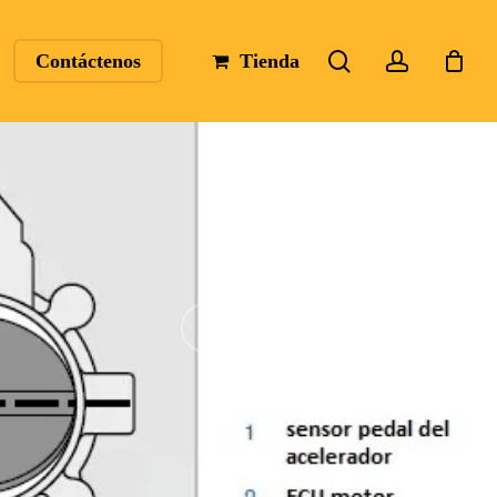
search
account
Contáctenos
Tienda
No Comments