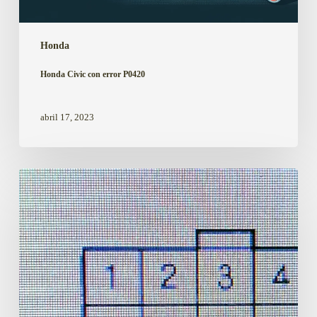
Honda
Honda Civic con error P0420
abril 17, 2023
Código
P0705
en
Honda
Civic
cortocircuito
en
interruptor