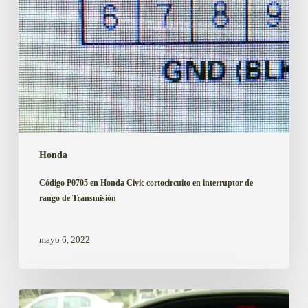
de
rango
de
Transmisión
Honda
Código P0705 en Honda Civic cortocircuito en interruptor de
rango de Transmisión
mayo 6, 2022
Proceso