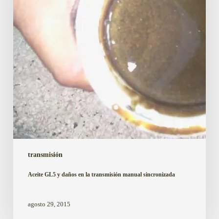
la
transmisión
manual
sincronizada
transmisión
Aceite GL5 y daños en la transmisión manual sincronizada
agosto 29, 2015