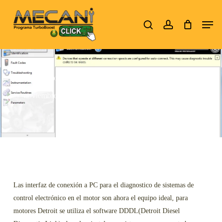
Skip
Men
to
search
account
Close
main
Menu
content
Usb Link 2 con software DDDL para motores Detroit
noviembre 27, 2015
Nexiq
Las interfaz de conexión a PC para el diagnostico de sistemas de
control electrónico en el motor son ahora el equipo ideal, para
motores Detroit se utiliza el software DDDL(Detroit Diesel