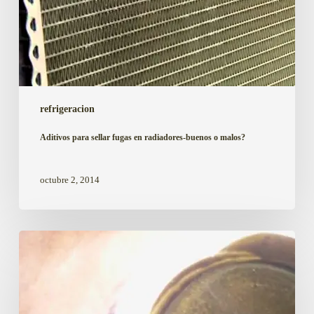
refrigeracion
Aditivos para sellar fugas en radiadores-buenos o malos?
octubre 2, 2014
Aceite
GL5
y
daños
en