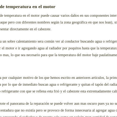
de temperatura en el motor
de temperatura en el motor puede causar varios daños en sus componentes intern
ue pero con diferentes nombres según la zona geográfica en que nos lean), s
entar directamente en el cabezote.
 un sobre calentamiento sera común ver al conductor buscando agua o refrigera
 el motor e ir agregando agua al radiador por poquitos hasta que la temperatu
 o mas, lo que sea necesario para que la temperatura del motor baje paulatinamen
ea por cualquier motivo de los que hemos escrito en anteriores artículos, la pri
 por lo que de inmediato buscan agua o refrigerante y quitan el tapón del radiad
refrigerante con que se rellena esta frió y el cabezote esta extremadamente cal
zote el panorama de la reparación se puede volver aun mas oscuro pues ya no se
entadura que no existía pero se provoco de forma innecesaria al agregar agua o