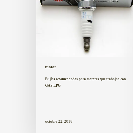
con
GAS
LPG
motor
Bujías recomendadas para motores que trabajan con
GAS LPG
octubre 22, 2018