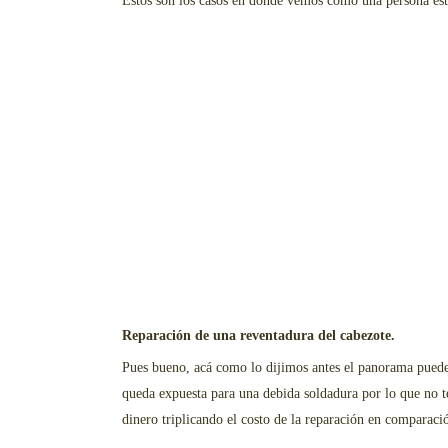
Estos son los casos en donde vemos como una persona esta
Reparación de una reventadura del cabezote.
Pues bueno, acá como lo dijimos antes el panorama puede 
queda expuesta para una debida soldadura por lo que no t
dinero triplicando el costo de la reparación en comparaci