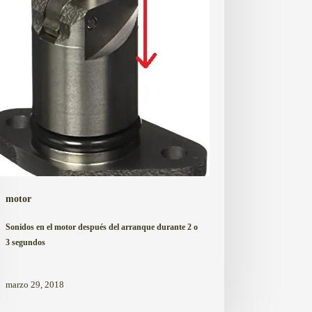
anque
ante
undos
motor
Sonidos en el motor después del arranque durante 2 o
3 segundos
marzo 29, 2018