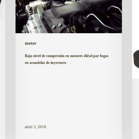
diésel
arr
por
dur
fugas
2
en
o
arandelas
3
motor
de
seg
inyectores
Bajo nivel de compresión en motores diésel por fugas
en arandelas de inyectores
abril 3, 2018