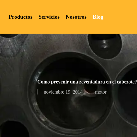
Skip
to
Productos
Servicios
Nosotros
Blog
main
content
Hit enter to search or ESC to close
Como prevenir una reventadura en el cabezote?
noviembre 19, 2014
motor