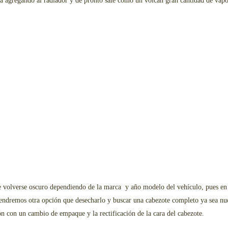
 agregando al radiador y de pronto sale como un volcán gran cantidad de vapor
volverse oscuro dependiendo de la marca y año modelo del vehículo, pues en oc
endremos otra opción que desecharlo y buscar una cabezote completo ya sea nue
ón con un cambio de empaque y la rectificación de la cara del cabezote.