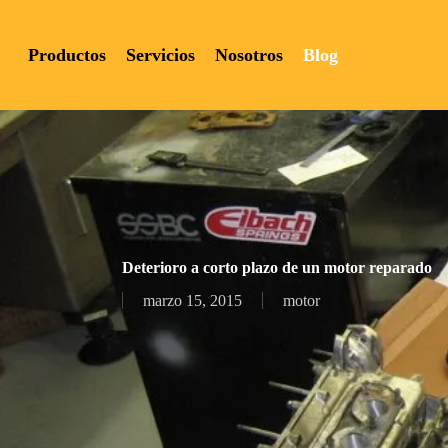
Skip
to
Productos
Servicios
Nosotros
Blog
main
content
Hit enter to search or ESC to close
Deterioro a corto plazo de un motor reparado
marzo 15, 2015
motor