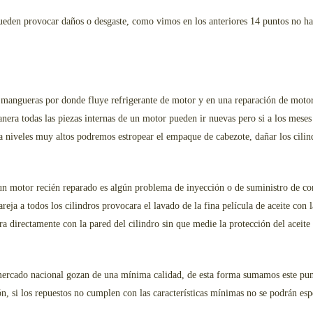
pueden provocar daños o desgaste, como vimos en los anteriores 14 puntos no h
mangueras por donde fluye refrigerante de motor y en una reparación de motor 
nera todas las piezas internas de un motor pueden ir nuevas pero si a los mese
 a niveles muy altos podremos estropear el empaque de cabezote, dañar los cilin
n motor recién reparado es algún problema de inyección o de suministro de com
eja a todos los cilindros provocara el lavado de la fina película de aceite con l
ozara directamente con la pared del cilindro sin que medie la protección del acei
 mercado nacional gozan de una mínima calidad, de esta forma sumamos este punt
ión, si los repuestos no cumplen con las características mínimas no se podrán esp