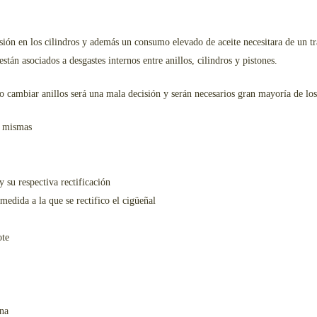
ión en los cilindros y además un consumo elevado de aceite necesitara de un tr
tán asociados a desgastes internos entre anillos, cilindros y pistones.
lo cambiar anillos será una mala decisión y serán necesarios gran mayoría de lo
s mismas
y su respectiva rectificación
medida a la que se rectifico el cigüeñal
ote
ena