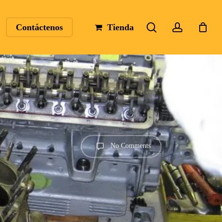
search
account
Contáctenos
Tienda
No Comments