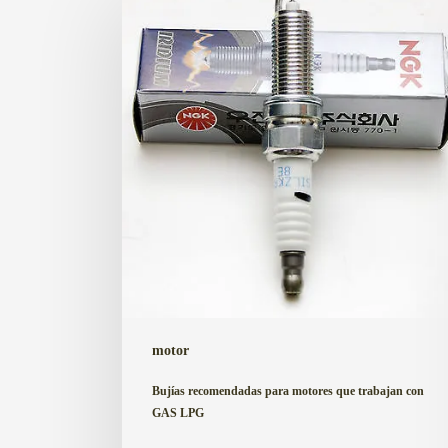
recomendadas
para
motores
que
trabajan
con
GAS
LPG
motor
Bujías recomendadas para motores que trabajan con
GAS LPG