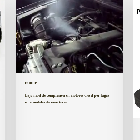
nivel
en
de
el
compresión
mot
en
des
motores
del
diésel
arr
por
dur
fugas
2
en
o
arandelas
3
motor
de
seg
inyectores
Bajo nivel de compresión en motores diésel por fugas
en arandelas de inyectores