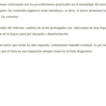
mente relacionado son los procedimientos practicados en el ensamblaje del moto
ata» los resultados negativos serán inmediatos, es decir, el motor presentara b
los correctos.
ueño del vehículo, cambios de aceite prolongados con lubricantes de muy baja c
ún en la mayor parte por descuido o desinformación.
r un motor que recién ha sido reparado, comúnmente llamado overhaul, es por e
que el éxito en una reparación siempre estará en el buen diagnostico.