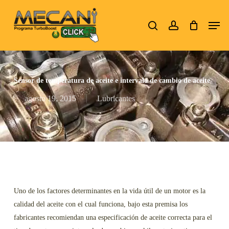
Skip
Men
to
search
account
Close
main
Menu
content
Sensor de temperatura de aceite e intervalo de cambio de aceite
agosto 19, 2015
Lubricantes
Uno de los factores determinantes en la vida útil de un motor es la
calidad del aceite con el cual funciona, bajo esta premisa los
fabricantes recomiendan una especificación de aceite correcta para el