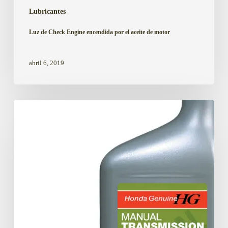
de
Lubricantes
motor
Luz de Check Engine encendida por el aceite de motor
abril 6, 2019
El
aceite
de
motor
para
transmisiones
de
honda