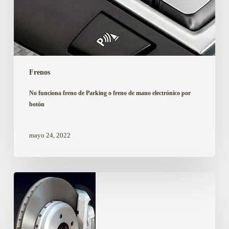
botón
Frenos
No funciona freno de Parking o freno de mano electrónico por
botón
mayo 24, 2022
Frenos
reconstruidos,
¿son
seguros?