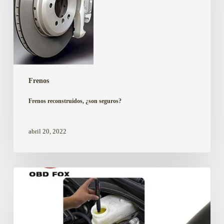
Frenos
Frenos reconstruidos, ¿son seguros?
abril 20, 2022
¿Como
saber
si
el