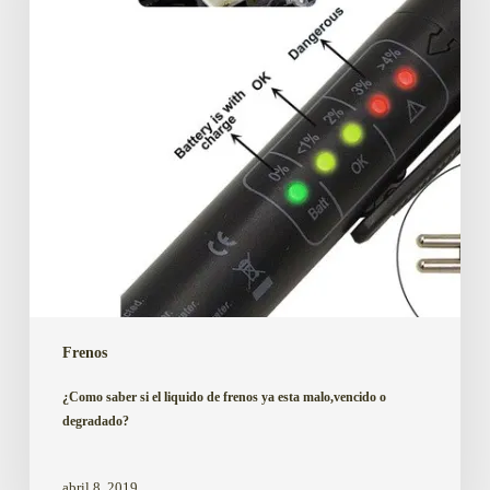
liquido
de
frenos
ya
esta
malo,vencido
o
degradado?
Frenos
¿Como saber si el liquido de frenos ya esta malo,vencido o
degradado?
abril 8, 2019