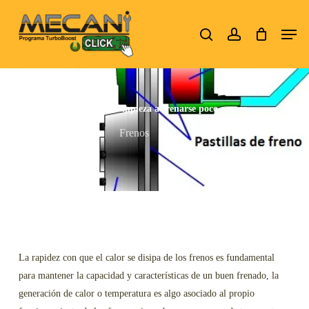
Skip
Men
to
search
account
Close
main
Menu
content
Una rueda del vehículo empieza a frenarse poco a poco
junio 9, 2016
Frenos
La rapidez con que el calor se disipa de los frenos es fundamental
para mantener la capacidad y características de un buen frenado, la
generación de calor o temperatura es algo asociado al propio