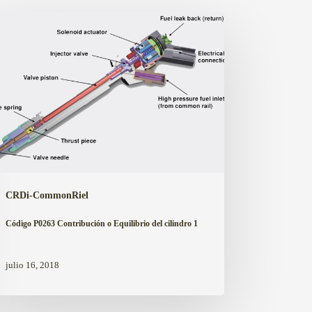
igo
63
tribución
ilibrio
ndro
CRDi-CommonRiel
Código P0263 Contribución o Equilibrio del cilindro 1
julio 16, 2018