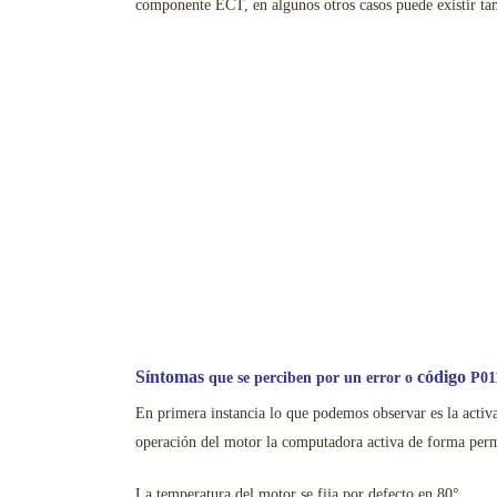
componente ECT, en algunos otros casos puede existir ta
Síntomas
código
que se perciben por un error o
P01
En primera instancia lo que podemos observar es la activ
operación del motor la computadora activa de forma perm
La temperatura del motor se fija por defecto en 80°