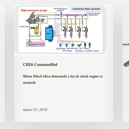
Motor
Cód
Diésel
P02
vibra
Con
demasiado
o
y
Equ
luz
del
de
cili
check
1
CRDi-CommonRiel
engine
se
Motor Diésel vibra demasiado y luz de check engine se
enciende
enciende
marzo 21, 2019