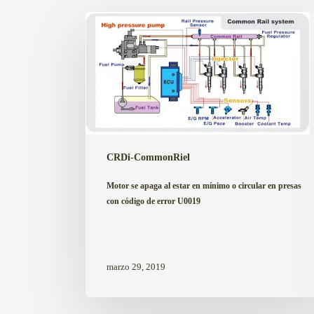
Motor
se
apaga
al
estar
en
mínimo
o
CRDi-CommonRiel
circular
en
Motor se apaga al estar en mínimo o circular en presas
con código de error U0019
presas
con
código
de
marzo 29, 2019
error
U0019