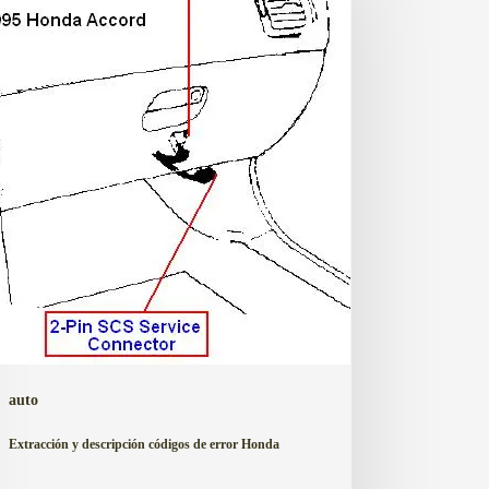
igos
r
da
auto
Extracción y descripción códigos de error Honda