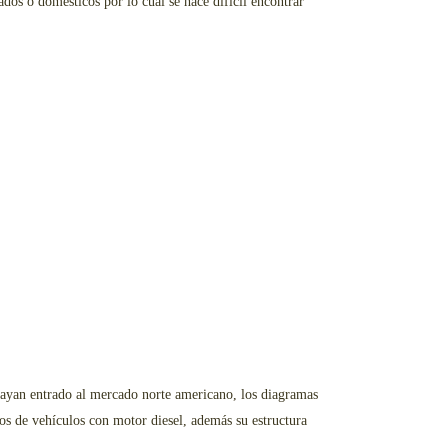
dos o domésticos por lo cual se hace difícil encontrar
 hayan entrado al mercado norte americano, los diagramas
os de vehículos con motor diesel, además su estructura