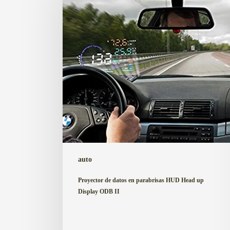
en
parabrisas
HUD
Head
up
Display
ODB
II
auto
Proyector de datos en parabrisas HUD Head up
Display ODB II