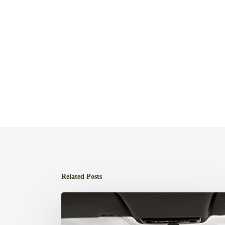
Related Posts
Proyector
de
datos