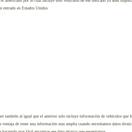
te americano por lo cual incluye solo vehículos de ese mercado ya sean importa
an entrado en Estados Unidos.
ware también al igual que el anterior solo incluye información de vehículos que
a ventaja de tener una información mas amplia cuando necesitamos datos técnic
 haciendo mas fácil encontrar ese dato técnico que necesitamos.