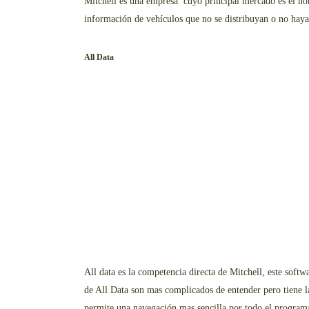
Mitchell es una empresa cuyo principal mercado es el nor
información de vehículos que no se distribuyan o no hay
All Data
All data es la competencia directa de Mitchell, este soft
de All Data son mas complicados de entender pero tiene l
permite una navegación mas sencilla por todo el programa