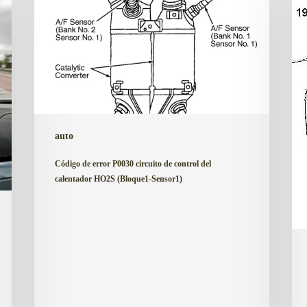
P0030
cód
circuito
de
de
erro
control
Hon
del
calentador
HO2S
auto
(Bloque1-
Sensor1)
Código de error P0030 circuito de control del
calentador HO2S (Bloque1-Sensor1)