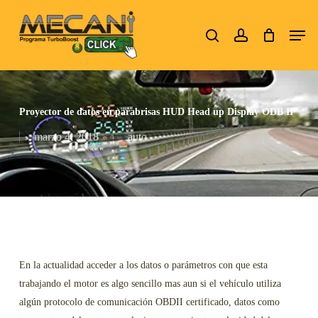
Skip
Men
to
search
account
Close
main
Menu
content
Proyector de datos en parabrisas HUD Head up Display ODB II
marzo 4, 2018
auto
En la actualidad acceder a los datos o parámetros con que esta
trabajando el motor es algo sencillo mas aun si el vehículo utiliza
algún protocolo de comunicación OBDII certificado, datos como