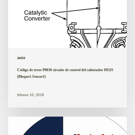
HO2S
(Bloque1-
Sensor1)
auto
Código de error P0030 circuito de control del calentador HO2S
(Bloque1-Sensor1)
febrero 10, 2018
Datos
técnicos