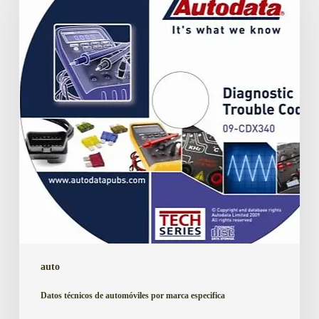
de
automóviles
por
marca
especifica
auto
Datos técnicos de automóviles por marca especifica