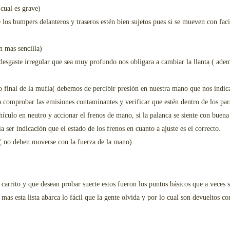
cual es grave)
 los bumpers delanteros y traseros estén bien sujetos pues si se mueven con faci
n mas sencilla)
esgaste irregular que sea muy profundo nos obligara a cambiar la llanta ( adema
o final de la mufla( debemos de percibir presión en nuestra mano que nos indica
ra comprobar las emisiones contaminantes y verificar que estén dentro de los pa
ulo en neutro y accionar el frenos de mano, si la palanca se siente con buena p
 ser indicación que el estado de los frenos en cuanto a ajuste es el correcto.
a ( no deben moverse con la fuerza de la mano)
arrito y que desean probar suerte estos fueron los puntos básicos que a veces s
as esta lista abarca lo fácil que la gente olvida y por lo cual son devueltos co