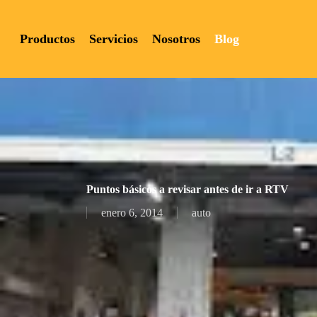
Skip
to
Productos
Servicios
Nosotros
Blog
main
content
Hit enter to search or ESC to close
Puntos básicos a revisar antes de ir a RTV
enero 6, 2014
auto