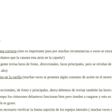
V
rma correcta
(esto es importante pues por muchas circunstancias a veces se extrae
damos que la canasta esta atrás en la cajuela!)
 gente revisa luces de freno, direccionales, luces principales, pero se olvidan de
 alto)
mo en la varilla
(muchas veces se presenta algún consumo de aceite en el motor y 
eccionales, de freno y principales, ahora debemos de revisar también las luces 
empo los cinturones delanteros funcionan bien pero tienden a rasgarse y esto es u
én es grave.
es necesario verificar la buena sujeción de los espejos laterales ( muchas veces 