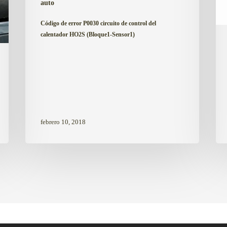
auto
(Bloque1-
Sensor1)
Código de error P0030 circuito de control del
calentador HO2S (Bloque1-Sensor1)
febrero 10, 2018