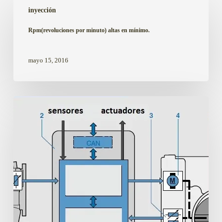
inyección
por
minuto)
Rpm(revoluciones por minuto) altas en mínimo.
altas
en
mayo 15, 2016
mínimo.
El
motor
se
apaga,
rpm
muy
bajas,
mínimo
inestable