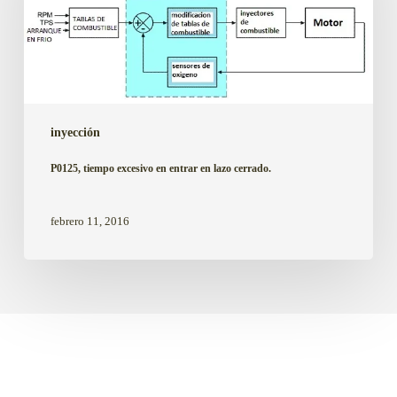
entrar
en
lazo
cerrado.
inyección
P0125, tiempo excesivo en entrar en lazo cerrado.
febrero 11, 2016