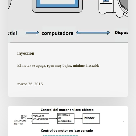
inyección
El motor se apaga, rpm muy bajas, mínimo inestable
marzo 26, 2016
P0125,
tiempo
excesivo
en