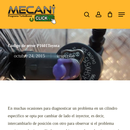
Skip
Men
to
search
account
Close
main
Menu
content
Código de error P1601Toyota
octubre 24, 2015
inyección
En muchas ocasiones para diagnosticar un problema en un cilindro
especifico se opta por cambiar de lado el inyector, es decir,
intercambiarlo de posición con otro para observar si el problema