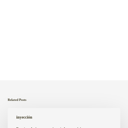
Related Posts
Rpm(revoluciones
inyección
por
minuto)