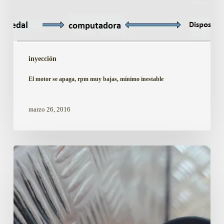
inyección
El motor se apaga, rpm muy bajas, mínimo inestable
marzo 26, 2016
Código
de
error
P1601Toyota