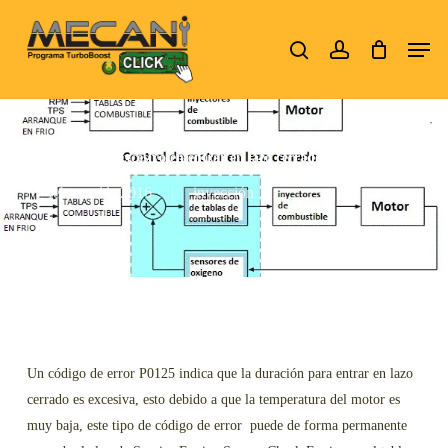
Skip
Men
to
search
account
Close
main
Menu
content
P0125, tiempo excesivo en entrar en lazo cerrado.
febrero 11, 2016
inyección
Un código de error P0125 indica que la duración para entrar en lazo
cerrado es excesiva, esto debido a que la temperatura del motor es
muy baja, este tipo de código de error puede de forma permanente